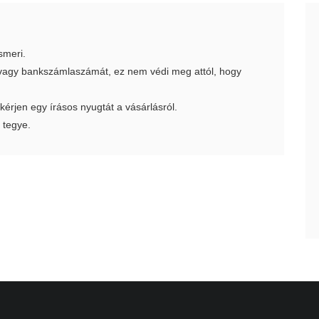
smeri.
t vagy bankszámlaszámát, ez nem védi meg attól, hogy
 kérjen egy írásos nyugtát a vásárlásról.
 tegye.