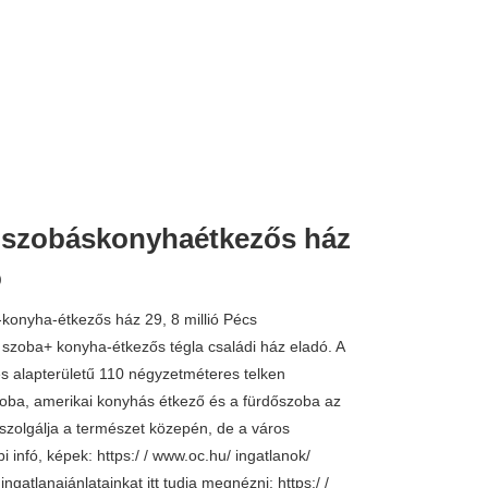
2 szobáskonyhaétkezős ház
ó
-konyha-étkezős ház 29, 8 millió Pécs
szoba+ konyha-étkezős tégla családi ház eladó. A
s alapterületű 110 négyzetméteres telken
oba, amerikai konyhás étkező és a fürdőszoba az
szolgálja a természet közepén, de a város
 infó, képek: https:/ / www.oc.hu/ ingatlanok/
gatlanajánlatainkat itt tudja megnézni: https:/ /