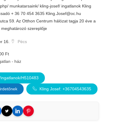
php/ munkatarsaink/ kling-josef/ ingatlanok Kling
csadó + 36 70 454 3635
Kling.Josef@oc.hu
 utca 59. Az Otthon Centrum hálózat tagja 20 éve a
c meghatározó szereplője
r 16.
Pécs
00 Ft
gatlan - ház
ingatlanok/H510483
irdetőnek
Kling Josef: +36704543635