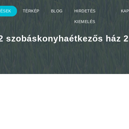
TÉSEK
TÉRKÉP
BLOG
HIRDETÉS
KA
KIEMELÉS
 2 szobáskonyhaétkezős ház 29