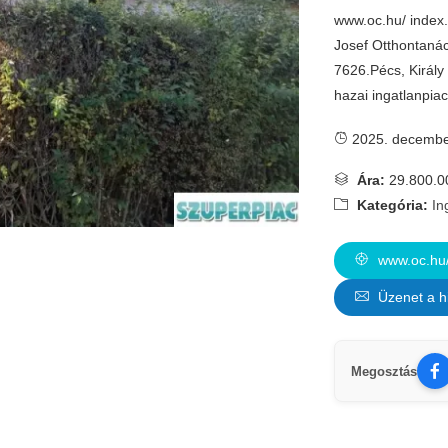
www.oc.hu/ index.
Josef Otthontaná
7626.Pécs, Király
hazai ingatlanpia
2025. decembe
Ára:
29.800.0
Kategória:
In
www.oc.hu/
Üzenet a h
Megosztás