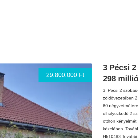
3 Pécsi 
29.800.000 Ft
298 milli
3. Pécsi 2 szobás
zöldövezetében 2 
60 négyzetmétere
elhelyezkedő 2 sz
otthon kényelmét 
közelében. További
H510483 További in