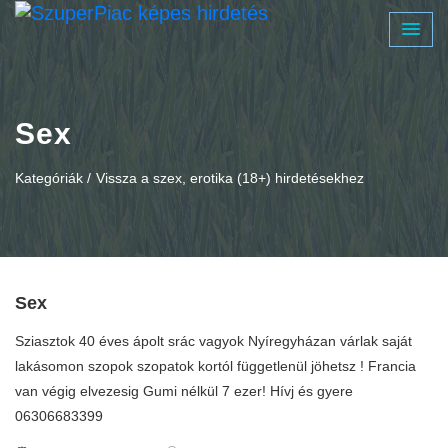
Sex
Kategóriák /
Vissza a szex, erotika (18+) hirdetésekhez
Sex
Sziasztok 40 éves ápolt srác vagyok Nyíregyházan várlak saját
lakásomon szopok szopatok kortól függetlenül jöhetsz ! Francia
van végig elvezesig Gumi nélkül 7 ezer! Hívj és gyere
06306683399