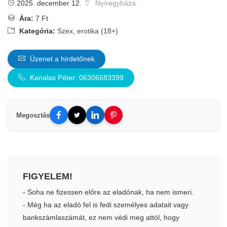
2025. december 12.
Nyíregyháza
Ára:
7 Ft
Kategória:
Szex, erotika (18+)
Üzenet a hirdetőnek
Kanalas Péter: 06306683399
Megosztás
FIGYELEM!
- Soha ne fizessen előre az eladónak, ha nem ismeri.
- Még ha az eladó fel is fedi személyes adatait vagy
bankszámlaszámát, ez nem védi meg attól, hogy