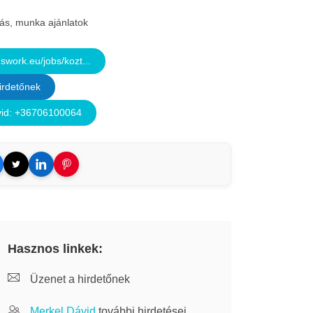
lás, munka ajánlatok
work.eu/jobs/kozt...
irdetőnek
id: +36706100064
Hasznos linkek:
Üzenet a hirdetőnek
Merkel Dávid
további hirdetései