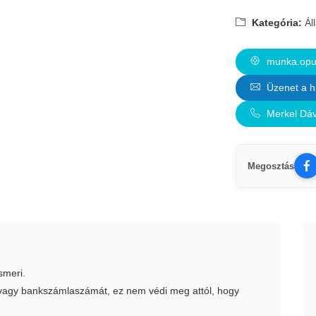
Kategória:
Ál
munka.opus
Üzenet a h
Merkel Dáv
Megosztás
smeri.
t vagy bankszámlaszámát, ez nem védi meg attól, hogy