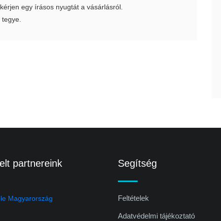
 kérjen egy írásos nyugtát a vásárlásról.
 tegye.
lt partnereink
Segítség
Feltételek
Adatvédelmi tájékoztató