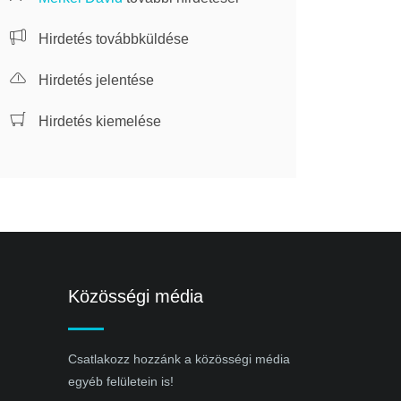
Hirdetés továbbküldése
Hirdetés jelentése
Hirdetés kiemelése
Közösségi média
Csatlakozz hozzánk a közösségi média
egyéb felületein is!