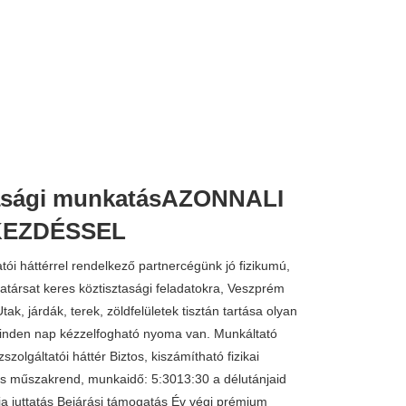
asági munkatásAZONNALI
EZDÉSSEL
atói háttérrel rendelkező partnercégünk jó fizikumú,
ársat keres köztisztasági feladatokra, Veszprém
tak, járdák, terek, zöldfelületek tisztán tartása olyan
nden nap kézzelfogható nyoma van. Munkáltató
zszolgáltatói háttér Biztos, kiszámítható fizikai
 műszakrend, munkaidő: 5:3013:30 a délutánjaid
a juttatás Bejárási támogatás Év végi prémium