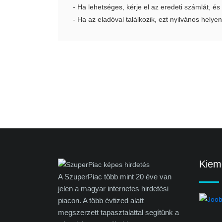
- Ha lehetséges, kérje el az eredeti számlát, és
- Ha az eladóval találkozik, ezt nyilvános helyen
Kieme
A SzuperPiac több mint 20 éve van
jelen a magyar internetes hirdetési
piacon. A több évtized alatt
megszerzett tapasztalattal segítünk a