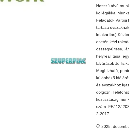
Hosszú távú munk
kollégákkal Munka
Feladatok Városi k
tartása évszaknak
letakarítás) Közte
esetén kézi rakod
összegyűjtése, já
helyreállítása, eg
Elvárások Jó fizik
Megbízható, pont
különböző időjár
és évszakhoz igaz
dolgozni Telefons
koztisztasagimun
szám: FE/ 12/ 20
2-2017
2025. decembe