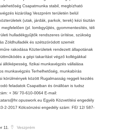
alehetőség Csapatmunka stabil, megbízható
végzés kizárólag Veszprém területén belül
özterületek (utak, járdák, parkok, terek) kézi tisztán
 megfelelően (pl. lombgyűjtés, gyommentesítés, téli
rületi hulladékgyűjtők rendszeres ürítése, szükség
ás Zöldhulladék és szétszóródott szemét
rműre rakodása Közterületek rendezett állapotának
yüttműködés a gépi takarítást végző kollégákkal
ai állóképesség, fizikai munkavégzés vállalása
os munkavégzés Terhelhetőség, munkabírás
ási körülmények között Rugalmasság reggeli kezdés
odó feladatok Csapatban és önállóan is tudsz
zám: + 36/ 70-610-0064 E-mail:
katars@hr.opuswork.eu
Egyéb Közvetítési engedély
33-2-2017 Kölcsönzési engedély szám: FE/ 12/ 587-
r 11.
Veszprém