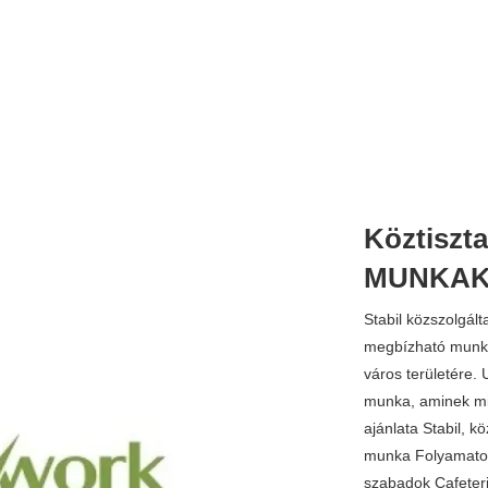
Köztiszt
MUNKAK
Stabil közszolgált
megbízható munkat
város területére. U
munka, aminek mi
ajánlata Stabil, kö
munka Folyamatos
szabadok Cafeteri