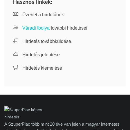
Hasznos linkek:
Üzenet a hirdetőnek
Váradi Ibolya
további hirdetései
Hirdetés továbbküldése
Hirdetés jelentése
Hirdetés kiemelése
A SzuperPiac több mint 20 éve van jelen a magyar internetes