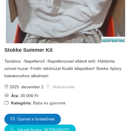
Stokke Summer Kit
Tartalma: -Napellenző -Napellenzovel ellátott tető -Háttámla
szövet huzat -Frottír üléshúzat Kiváló állapotban! Stokke Xplory
babakocsihoz alkalmas!
2025. december 2.
Mátranovák
Ára:
30.000 Ft
Kategória:
Baba és gyermek
Üzenet a hirdetőnek
Váradi Ibolya: 06706245072