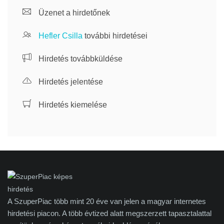
Üzenet a hirdetőnek
Hefler Csilla
további hirdetései
Hirdetés továbbküldése
Hirdetés jelentése
Hirdetés kiemelése
A SzuperPiac több mint 20 éve van jelen a magyar internetes
hirdetési piacon. A több évtized alatt megszerzett tapasztalattal