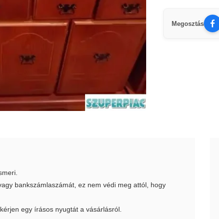
Megosztás
smeri.
t vagy bankszámlaszámát, ez nem védi meg attól, hogy
 kérjen egy írásos nyugtát a vásárlásról.