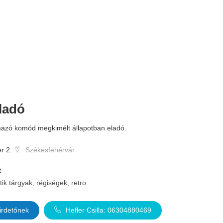
ladó
azó komód megkimélt állapotban eladó.
r 2.
Székesfehérvár
t
tik tárgyak, régiségek, retro
irdetőnek
Hefler Csilla: 06304880469