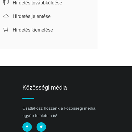
Hirdetés továbbküldése
Hirdetés jelentése
Hirdetés kiemelése
Közösségi média
Csatlakozz hozzánk a közösségi média
egyéb felületein is!