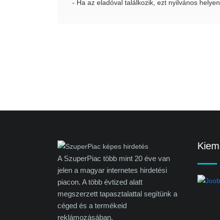
- Ha az eladóval találkozik, ezt nyilvános helyen
Kieme
A SzuperPiac több mint 20 éve van
jelen a magyar internetes hirdetési
piacon. A több évtized alatt
megszerzett tapasztalattal segítünk a
céged és a termékeid
reklámozásában.