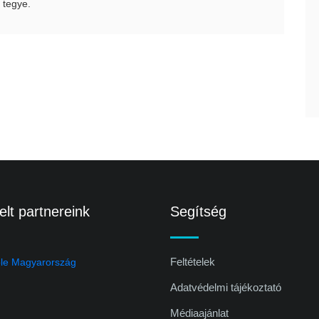
 tegye.
lt partnereink
Segítség
Feltételek
Adatvédelmi tájékoztató
Médiaajánlat