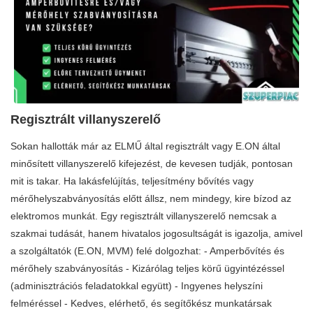
Regisztrált villanyszerelő
Sokan hallották már az ELMŰ által regisztrált vagy E.ON által
minősített villanyszerelő kifejezést, de kevesen tudják, pontosan
mit is takar. Ha lakásfelújítás, teljesítmény bővítés vagy
mérőhelyszabványosítás előtt állsz, nem mindegy, kire bízod az
elektromos munkát. Egy regisztrált villanyszerelő nemcsak a
szakmai tudását, hanem hivatalos jogosultságát is igazolja, amivel
a szolgáltatók (E.ON, MVM) felé dolgozhat: - Amperbővítés és
mérőhely szabványosítás - Kizárólag teljes körű ügyintézéssel
(adminisztrációs feladatokkal együtt) - Ingyenes helyszíni
felméréssel - Kedves, elérhető, és segítőkész munkatársak