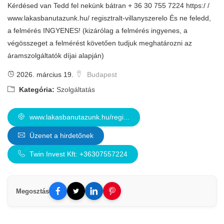
Kérdésed van Tedd fel nekünk bátran + 36 30 755 7224 https:/ /
www.lakasbanutazunk.hu/ regisztralt-villanyszerelo És ne feledd,
a felmérés INGYENES! (kizárólag a felmérés ingyenes, a
végösszeget a felmérést követően tudjuk meghatározni az
áramszolgáltatók díjai alapján)
2026. március 19.
Budapest
Kategória:
Szolgáltatás
www.lakasbanutazunk.hu/regi...
Üzenet a hirdetőnek
Twin Invest Kft: +36307557224
Megosztás