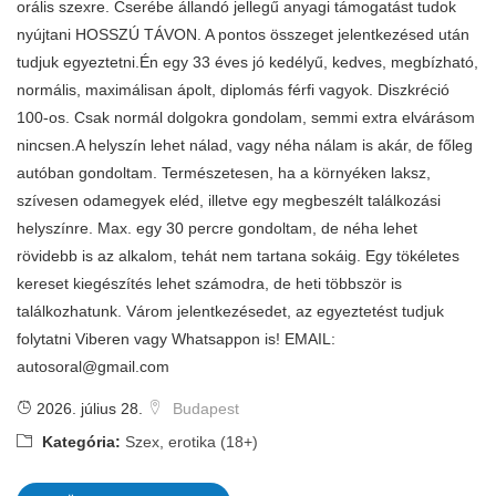
orális szexre. Cserébe állandó jellegű anyagi támogatást tudok
nyújtani HOSSZÚ TÁVON. A pontos összeget jelentkezésed után
tudjuk egyeztetni.Én egy 33 éves jó kedélyű, kedves, megbízható,
normális, maximálisan ápolt, diplomás férfi vagyok. Diszkréció
100-os. Csak normál dolgokra gondolam, semmi extra elvárásom
nincsen.A helyszín lehet nálad, vagy néha nálam is akár, de főleg
autóban gondoltam. Természetesen, ha a környéken laksz,
szívesen odamegyek eléd, illetve egy megbeszélt találkozási
helyszínre. Max. egy 30 percre gondoltam, de néha lehet
rövidebb is az alkalom, tehát nem tartana sokáig. Egy tökéletes
kereset kiegészítés lehet számodra, de heti többször is
találkozhatunk. Várom jelentkezésedet, az egyeztetést tudjuk
folytatni Viberen vagy Whatsappon is! EMAIL:
autosoral@gmail.com
2026. július 28.
Budapest
Kategória:
Szex, erotika (18+)