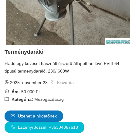
Terménydaráló
Eladó egy keveset használt újszerű állapotban lévő FVIII-64
típusú terménydaráló. 230/ 600W
2025. november 23.
Kisvárda
Ára:
50.000 Ft
Kategória:
Mezőgazdaság
Üzenet a hirdetőnek
Eszenyi József: +36304867618