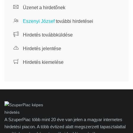
Üzenet a hirdetőnek
Eszenyi József
további hirdetései
Hirdetés továbbküldése
Hirdetés jelentése
Hirdetés kiemelése
A SzuperPiac több mint 20 éve van jelen a magyar internetes
hirdetési piacon. A több évtized alatt megszerzett tapasztalattal