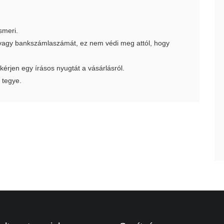
smeri.
t vagy bankszámlaszámát, ez nem védi meg attól, hogy
 kérjen egy írásos nyugtát a vásárlásról.
 tegye.