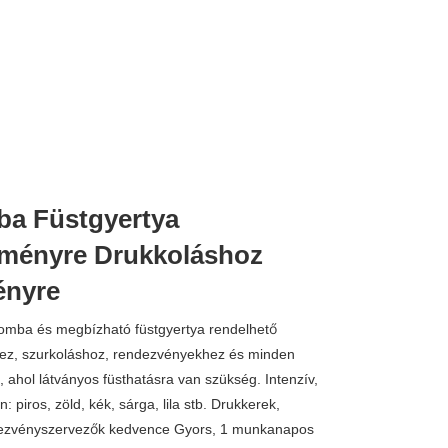
a Füstgyertya
ményre Drukkoláshoz
ényre
bomba és megbízható füstgyertya rendelhető
z, szurkoláshoz, rendezvényekhez és minden
, ahol látványos füsthatásra van szükség. Intenzív,
: piros, zöld, kék, sárga, lila stb. Drukkerek,
dezvényszervezők kedvence Gyors, 1 munkanapos