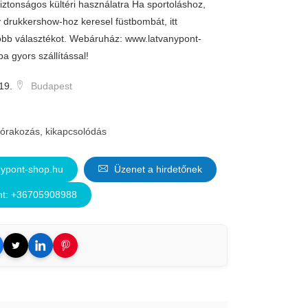
Biztonságos kültéri használatra Ha sportoláshoz,
drukkershow-hoz keresel füstbombát, itt
obb választékot. Webáruház: www.latvanypont-
 gyors szállítással!
19.
Budapest
órakozás, kikapcsolódás
ypont-shop.hu
Üzenet a hirdetőnek
nt: +36705908988