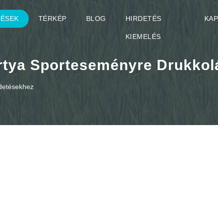
TÉSEK
TÉRKÉP
BLOG
HIRDETÉS
KA
KIEMELÉS
rtya Sporteseményre Drukkol
rdetésekhez