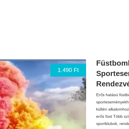
Füstbomb
1.490 Ft
Sportese
Rendezv
Erős hatású füst
sporteseményekhe
kültéri alkalomhoz
erős füst Több szín
sportklubok, ren