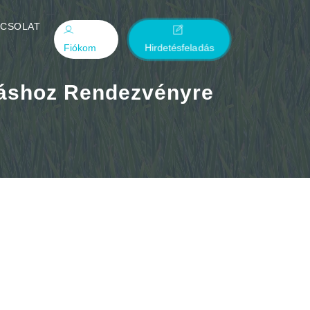
PCSOLAT
Fiókom
Hirdetésfeladás
áshoz Rendezvényre