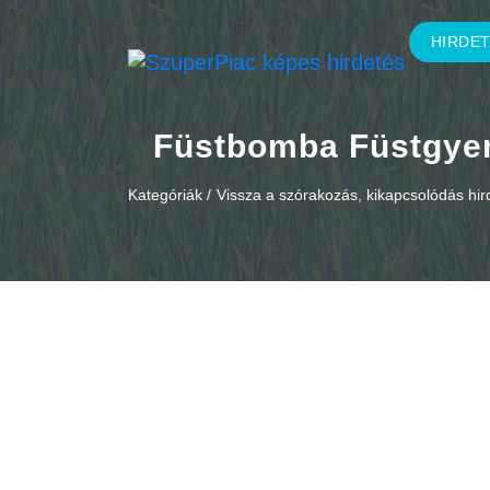
HIRDE
Füstbomba Füstgye
Kategóriák /
Vissza a szórakozás, kikapcsolódás hi