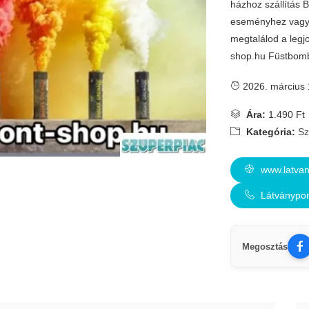
házhoz szállítás 
eseményhez vagy 
megtalálod a legj
shop.hu Füstbomba
2026. március 
Ára:
1.490 Ft
Kategória:
Sz
www.latvan
Látványpo
Megosztás