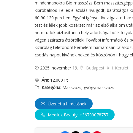
mindennapokra Bio masszázs Bem masszázsgéppe
kipróbálnod Teljes ellazulás nyugodt, barátságos 
60 90 120 percben. Egyéni igényeidhez igazított keze
test és lélek jobb közérzet már az első alkalom ut
nem tudok biztosítani a hely adottságaiból kifolyó
végén szárazra áttöröllek! További információ és b
kizárólag telefonon! Remélem hamarosan találkozu
csodás napot kívánok neked és köszönöm, hogy elo
2025. november 19.
Budapest, XIII. Kerület
Ára:
12.000 Ft
Kategória:
Masszázs, gyógymasszázs
Üzenet a hirdetőnek
Medilux Beauty: +36709078757