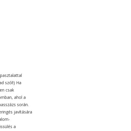
pasztalattal
ad szól!) Ha
űen csak
kómban, ahol a
masszázs során.
ringés javítására
galom-
issülés a