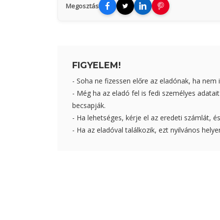
Megosztás
FIGYELEM!
- Soha ne fizessen előre az eladónak, ha nem i
- Még ha az eladó fel is fedi személyes adat
becsapják.
- Ha lehetséges, kérje el az eredeti számlát, és
- Ha az eladóval találkozik, ezt nyilvános helye