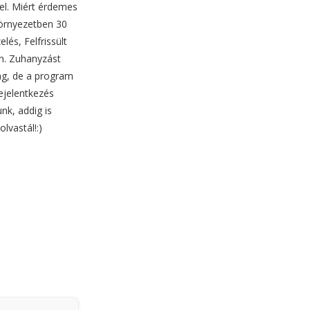
l. Miért érdemes
környezetben 30
lés, Felfrissült
án. Zuhanyzást
lag, de a program
ejelentkezés
nk, addig is
lvastál!:)