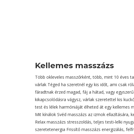
Kellemes masszázs
Több okleveles masszőrként, több, mint 10 éves ta
várlak Téged ha szeretnél egy kis időt, ami csak ról
fáradtnak érzed magad, fáj a hátad, vagy egyszer
kikapcsolódásra vágysz, várlak szeretettel kis kuc
test és lélek harmóniáját élheted át egy kellemes 
Mit kínálok Svéd masszázs az izmok ellazítására, ke
Relax masszázs stresszoldás, teljes testi-lelki nyu
szeretetenergia Frissítő masszázs energizálás, felfr