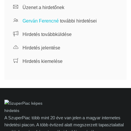
Üzenet a hirdetőnek
Gerván Ferencné
további hirdetései
Hirdetés továbbküldése
Hirdetés jelentése
Hirdetés kiemelése
A SzuperPiac több mint 20 éve van jelen a magyar internetes
hirdetési piacon. A több évtized alatt megszerzett tapasztalattal