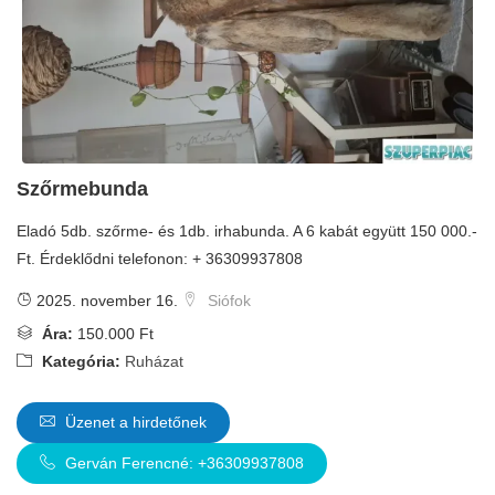
Szőrmebunda
Eladó 5db. szőrme- és 1db. irhabunda. A 6 kabát együtt 150 000.-
Ft. Érdeklődni telefonon: + 36309937808
2025. november 16.
Siófok
Ára:
150.000 Ft
Kategória:
Ruházat
Üzenet a hirdetőnek
Gerván Ferencné: +36309937808