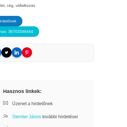
let, cég, vállalkozás
irdetőnek
nos: 36703346444
Hasznos linkek:
Üzenet a hirdetőnek
Stemler János
további hirdetései