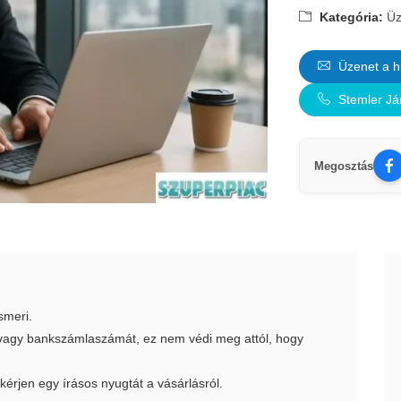
Kategória:
Üz
Üzenet a h
Stemler Já
Megosztás
smeri.
t vagy bankszámlaszámát, ez nem védi meg attól, hogy
 kérjen egy írásos nyugtát a vásárlásról.