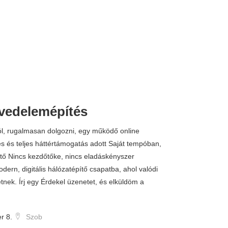
övedelemépítés
ól, rugalmasan dolgozni, egy működő online
s és teljes háttértámogatás adott Saját tempóban,
tő Nincs kezdőtőke, nincs eladáskényszer
ern, digitális hálózatépítő csapatba, ahol valódi
nek. Írj egy Érdekel üzenetet, és elküldöm a
r 8.
Szob