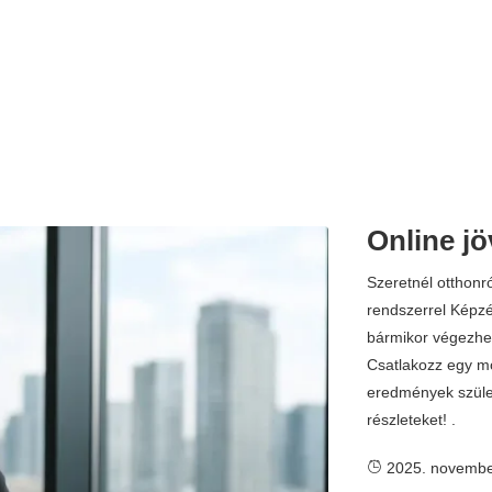
Online j
Szeretnél otthonr
rendszerrel Képzé
bármikor végezhe
Csatlakozz egy mod
eredmények szület
részleteket! .
2025. novembe