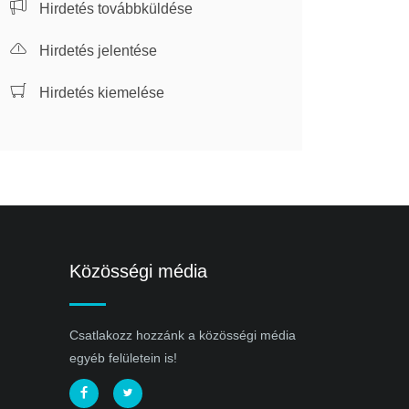
Hirdetés továbbküldése
Hirdetés jelentése
Hirdetés kiemelése
Közösségi média
Csatlakozz hozzánk a közösségi média
egyéb felületein is!