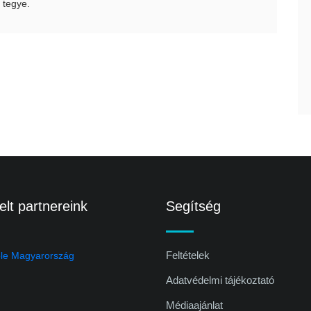
 tegye.
lt partnereink
Segítség
Feltételek
Adatvédelmi tájékoztató
Médiaajánlat