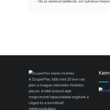
- Ha az eladóval találkozik, ezt nyilvános helyen
Kieme
A SzuperPiac több mint 20 éve van
jelen a magyar internetes hirdetési
piacon. A több évtized alatt
megszerzett tapasztalattal segítünk a
céged és a termékeid
reklámozásában.