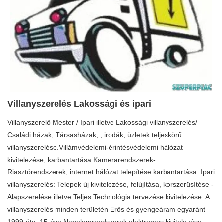
Villanyszerelés Lakossági és ipari
Villanyszerelő Mester / Ipari illetve Lakossági villanyszerelés/
Családi házak, Társasházak, , irodák, üzletek teljeskörű
villanyszerelése.Villámvédelemi-érintésvédelemi hálózat
kivitelezése, karbantartása.Kamerarendszerek-
Riasztórendszerek, internet hálózat telepítése karbantartása. Ipari
villanyszerelés: Telepek új kivitelezése, felújítása, korszerüsítése -
Alapszerelése illetve Teljes Technológia tervezése kivitelezése. A
villanyszerelés minden területén Erős és gyengeáram egyaránt
1999-óta. 15-éve Napelemrendszerek elektromos kivitelezése.