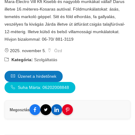
Mara-Electro Vill Kft Kisebb és nagyobb munkákat vállal! Darus
illetve 16.méteres-Kosaras autóval. Földmunkálatokat: ásás,
temetés markoló géppel. Sitt és föld elhordás, fa gallyalás,
veszélyes fa kivágás Járda illetve út átfúrást:csigás talajfúróval-
12-méterig. Illetve:külső és belső villamossági munkálatokat.
Hívjon bizalommal: 06-70/ 881-3119
2025. november 5.
Ózd
Kategória:
Szolgáltatás
Üzenet a hirdetőnek
Suha Márta: 06202008848
Megosztás