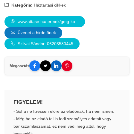
Kategória:
Háztartási cikkek
www.attase.hu/termek/gmg-ko...
Üzenet a hirdetőnek
Szilvai Sándor: 06203580445
Megosztás
FIGYELEM!
- Soha ne fizessen előre az eladónak, ha nem ismeri.
- Még ha az eladó fel is fedi személyes adatait vagy
bankszámlaszámát, ez nem védi meg attól, hogy
becsapják.