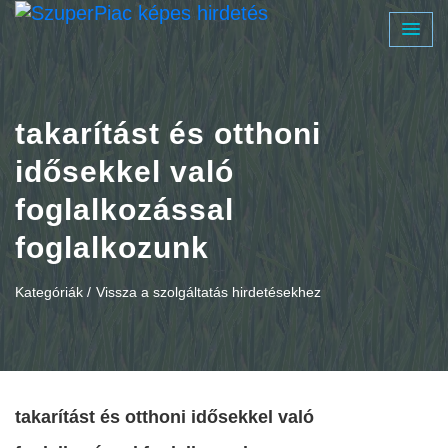
takarítást és otthoni
idősekkel való
foglalkozással
foglalkozunk
Kategóriák /
Vissza a szolgáltatás hirdetésekhez
takarítást és otthoni idősekkel való