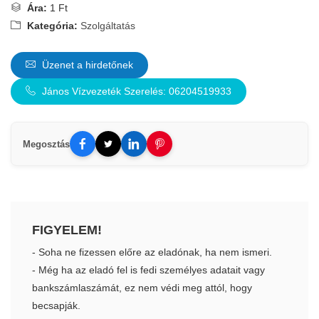
Ára:
1 Ft
Kategória:
Szolgáltatás
Üzenet a hirdetőnek
János Vízvezeték Szerelés: 06204519933
Megosztás
FIGYELEM!
- Soha ne fizessen előre az eladónak, ha nem ismeri.
- Még ha az eladó fel is fedi személyes adatait vagy
bankszámlaszámát, ez nem védi meg attól, hogy
becsapják.