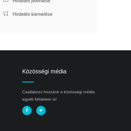
Hirdetés jelentése
Hirdetés kiemelése
Közösségi média
Csatlakozz hozzánk a közösségi média
egyéb felületein is!