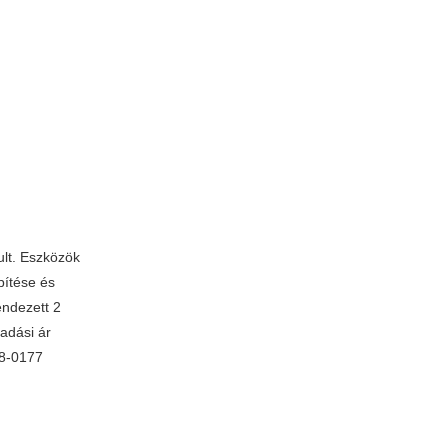
ult. Eszközök
pítése és
endezett 2
adási ár
68-0177