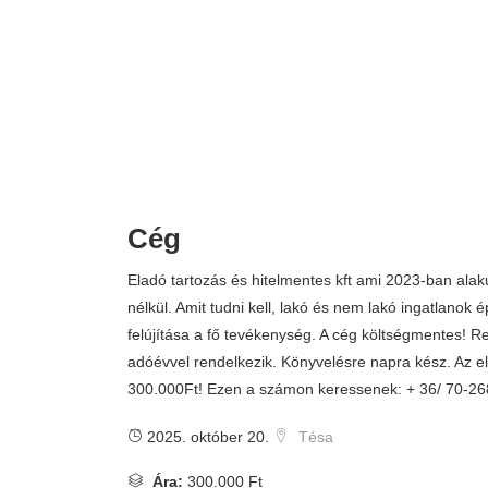
Cég
Eladó tartozás és hitelmentes kft ami 2023-ban alak
nélkül. Amit tudni kell, lakó és nem lakó ingatlanok é
felújítása a fő tevékenység. A cég költségmentes! R
adóévvel rendelkezik. Könyvelésre napra kész. Az el
300.000Ft! Ezen a számon keressenek: + 36/ 70-2
2025. október 20.
Tésa
Ára:
300.000 Ft