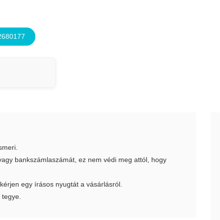
2680177
smeri.
t vagy bankszámlaszámát, ez nem védi meg attól, hogy
 kérjen egy írásos nyugtát a vásárlásról.
 tegye.