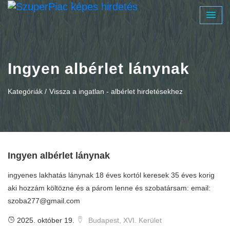
Ingyen albérlet lánynak
Kategóriák /
Vissza a ingatlan - albérlet hirdetésekhez
Ingyen albérlet lánynak
ingyenes lakhatás lánynak 18 éves kortól keresek 35 éves korig
aki hozzám költözne és a párom lenne és szobatársam: email:
szoba277@gmail.com
2025. október 19.
Budapest, XVI. Kerület