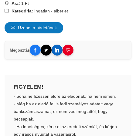
Ára:
1 Ft
Kategória:
Ingatlan - albérlet
Üzenet a hirdetőnek
Megosztás
FIGYELEM!
- Soha ne fizessen előre az eladónak, ha nem ismeri.
- Még ha az eladó fel is fedi személyes adatait vagy
bankszámlaszámát, ez nem védi meg attól, hogy
becsapják.
- Ha lehetséges, kérje el az eredeti számlát, és kérjen
egy írásos nyugtát a vásárlásról.