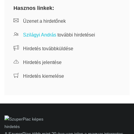
Hasznos linkek:
Üzenet a hirdetőnek
Szilágyi András
további hirdetései
Hirdetés továbbküldése
Hirdetés jelentése
Hirdetés kiemelése
A SzuperPiac több mint 20 éve van jelen a magyar internetes