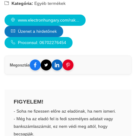
Kategória:
Egyéb termékek
www.electronhungary.com/rak...
Üzenet a hirdetőnek
Proconsul: 06702276454
Megosztás
FIGYELEM!
- Soha ne fizessen előre az eladónak, ha nem ismeri.
- Még ha az eladó fel is fedi személyes adatait vagy
bankszámlaszámát, ez nem védi meg attól, hogy
becsapják.