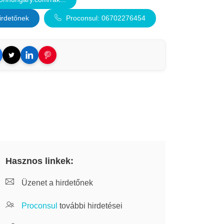
irdetőnek
Proconsul: 06702276454
Hasznos linkek:
Üzenet a hirdetőnek
Proconsul
további hirdetései