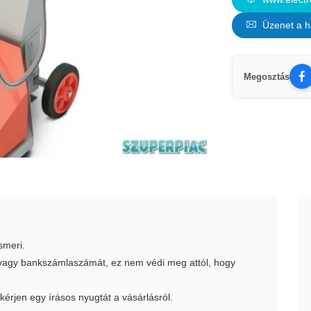
Üzenet a h
Megosztás
smeri.
t vagy bankszámlaszámát, ez nem védi meg attól, hogy
 kérjen egy írásos nyugtát a vásárlásról.