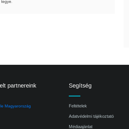
 tegye.
lt partnereink
Segítség
Feltételek
Adatvédelmi tájékoztató
Médiaajánlat