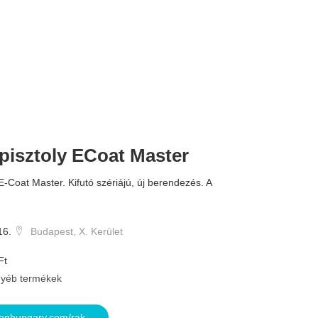
pisztoly ECoat Master
 E-Coat Master. Kifutó szériájú, új berendezés. A
16.
Budapest, X. Kerület
Ft
yéb termékek
onhungary.com/rak...