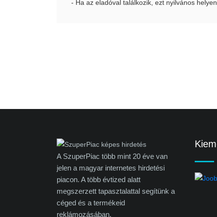
- Ha az eladóval találkozik, ezt nyilvános helyen
Kieme
A SzuperPiac több mint 20 éve van
jelen a magyar internetes hirdetési
piacon. A több évtized alatt
megszerzett tapasztalattal segítünk a
céged és a termékeid
reklámozásában.