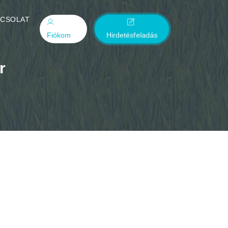
PCSOLAT
Fiókom
Hirdetésfeladás
r