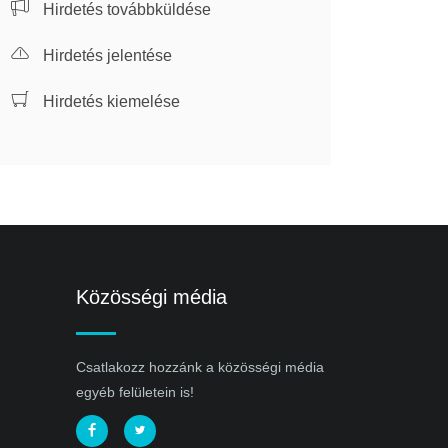
Hirdetés továbbküldése
Hirdetés jelentése
Hirdetés kiemelése
Közösségi média
Csatlakozz hozzánk a közösségi média
egyéb felületein is!