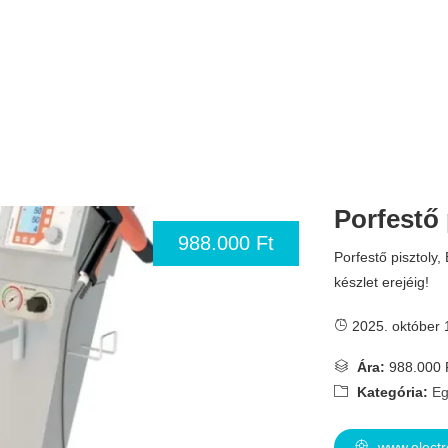
Porfestő 
988.000 Ft
Porfestő pisztoly,
készlet erejéig!
2025. október 
Ára:
988.000 
Kategória:
Eg
www.electr