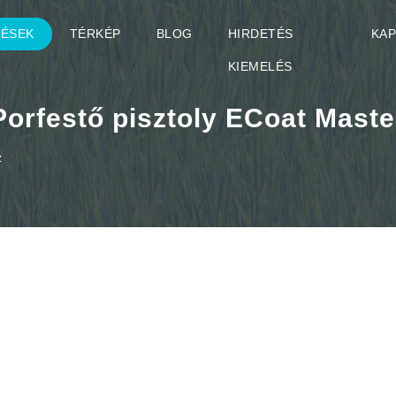
TÉSEK
TÉRKÉP
BLOG
HIRDETÉS
KA
KIEMELÉS
Porfestő pisztoly ECoat Maste
z