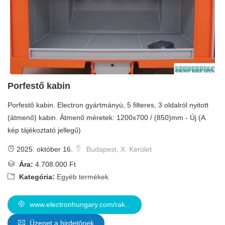
Porfestő kabin
Porfestő kabin. Electron gyártmányú, 5 filteres, 3 oldalról nyitott
(átmenő) kabin. Átmenő méretek: 1200x700 / (850)mm - Új (A
kép tájékoztató jellegű)
2025. október 16.
Budapest, X. Kerület
Ára:
4.708.000 Ft
Kategória:
Egyéb termékek
www.electronhungary.com/rak...
Üzenet a hirdetőnek