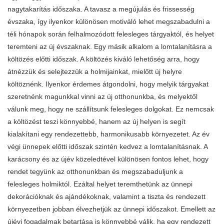
nagytakarítás időszaka. A tavasz a megújulás és frissesség
évszaka, így ilyenkor különösen motiváló lehet megszabadulni a
téli hónapok során felhalmozódott felesleges tárgyaktól, és helyet
teremteni az új évszaknak. Egy másik alkalom a lomtalanításra a
költözés előtti időszak. A költözés kiváló lehetőség arra, hogy
átnézzük és selejtezzük a holmijainkat, mielőtt új helyre
költöznénk. Ilyenkor érdemes átgondolni, hogy melyik tárgyakat
szeretnénk magunkkal vinni az új otthonunkba, és melyektől
válunk meg, hogy ne szállítsunk felesleges dolgokat. Ez nemcsak
a költözést teszi könnyebbé, hanem az új helyen is segít
kialakítani egy rendezettebb, harmonikusabb környezetet. Az év
végi ünnepek előtti időszak szintén kedvez a lomtalanításnak. A
karácsony és az újév közeledtével különösen fontos lehet, hogy
rendet tegyünk az otthonunkban és megszabaduljunk a
felesleges holmiktól. Ezáltal helyet teremthetünk az ünnepi
dekorációknak és ajándékoknak, valamint a tiszta és rendezett
környezetben jobban élvezhetjük az ünnepi időszakot. Emellett az
újévi fogadalmak betartása is könnyebbé válik, ha egy rendezett