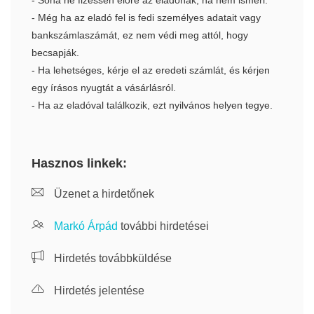
- Soha ne fizessen előre az eladónak, ha nem ismeri.
- Még ha az eladó fel is fedi személyes adatait vagy
bankszámlaszámát, ez nem védi meg attól, hogy
becsapják.
- Ha lehetséges, kérje el az eredeti számlát, és kérjen
egy írásos nyugtát a vásárlásról.
- Ha az eladóval találkozik, ezt nyilvános helyen tegye.
Hasznos linkek:
Üzenet a hirdetőnek
Markó Árpád
további hirdetései
Hirdetés továbbküldése
Hirdetés jelentése