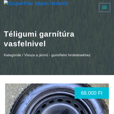
Téligumi garnítúra
vasfelnivel
Kategóriák /
Vissza a jármű - gumi/felni hirdetésekhez
68.000 Ft