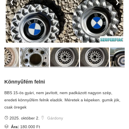
❮
❯
Könnyűfém felni
BBS 15-ös gyári, nem javított, nem padkázott nagyon szép,
eredeti könnyűfém felnik eladók. Méretek a képeken. gumik jók,
csak öregek
2025. október 2.
Gárdony
Ára:
180.000 Ft