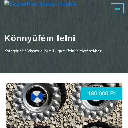
Könnyűfém felni
Kategóriák /
Vissza a jármű - gumi/felni hirdetésekhez
180.000 Ft