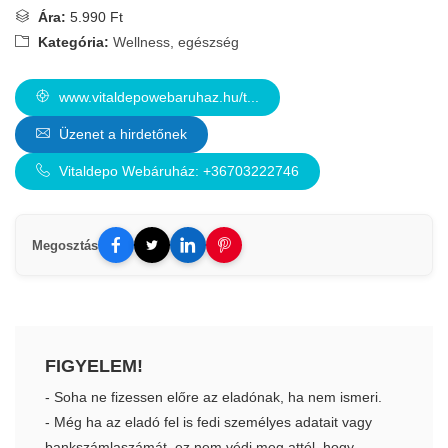
Ára:
5.990 Ft
Kategória:
Wellness, egészség
www.vitaldepowebaruhaz.hu/t...
Üzenet a hirdetőnek
Vitaldepo Webáruház: +36703222746
Megosztás
FIGYELEM!
- Soha ne fizessen előre az eladónak, ha nem ismeri.
- Még ha az eladó fel is fedi személyes adatait vagy
bankszámlaszámát, ez nem védi meg attól, hogy