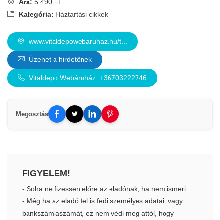
Ára:
5.490 Ft
Kategória:
Háztartási cikkek
www.vitaldepowebaruhaz.hu/t...
Üzenet a hirdetőnek
Vitaldepo Webáruház: +36703222746
Megosztás
FIGYELEM!
- Soha ne fizessen előre az eladónak, ha nem ismeri.
- Még ha az eladó fel is fedi személyes adatait vagy
bankszámlaszámát, ez nem védi meg attól, hogy