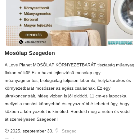
Mosólap Szegeden
A Love Planet MOSÓLAP KÖRNYEZETBARÁT tisztaság műanyag
flakon nélkül! Ez a hazai fejlesztésű mosólap egy
műanyagmentes, biológiailag teljesen lebomló, helytakarékos és
környezetbarát mosószer az egész családnak. Ez egy
ultrakoncentrált, hideg vízben is jól oldódó, 11 cm-es lapocska,
mellyel a mosást könnyebbé és egyszerűbbé teheted úgy, hogy
közben a környezetet is kíméled. Rendeld meg a neten és vedd
át személyesen Szegeden!
2025. szeptember 30.
Szeged