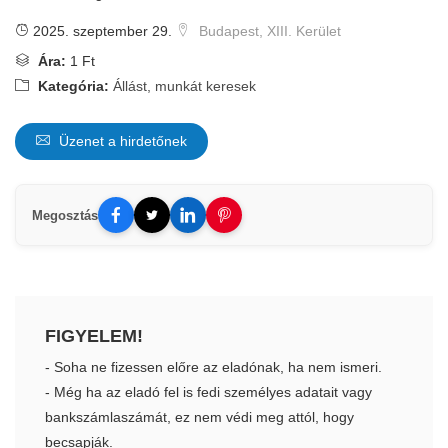
2025. szeptember 29.
Budapest, XIII. Kerület
Ára:
1 Ft
Kategória:
Állást, munkát keresek
Üzenet a hirdetőnek
Megosztás
FIGYELEM!
- Soha ne fizessen előre az eladónak, ha nem ismeri.
- Még ha az eladó fel is fedi személyes adatait vagy
bankszámlaszámát, ez nem védi meg attól, hogy
becsapják.