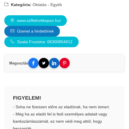
Kategória:
Oktatás - Egyéb
www.szffelnottkepzo.hu/
Üzenet a hirdetőnek
Szalai Fruzsina: 06300854012
Megosztás
FIGYELEM!
- Soha ne fizessen előre az eladónak, ha nem ismeri.
- Még ha az eladó fel is fedi személyes adatait vagy
bankszámlaszámát, ez nem védi meg attól, hogy
becsapják.