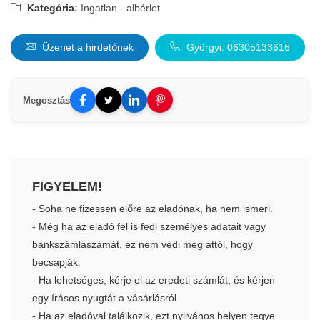
Kategória:
Ingatlan - albérlet
Üzenet a hirdetőnek
Györgyi: 06305133616
Megosztás
FIGYELEM!
- Soha ne fizessen előre az eladónak, ha nem ismeri.
- Még ha az eladó fel is fedi személyes adatait vagy
bankszámlaszámát, ez nem védi meg attól, hogy
becsapják.
- Ha lehetséges, kérje el az eredeti számlát, és kérjen
egy írásos nyugtát a vásárlásról.
- Ha az eladóval találkozik, ezt nyilvános helyen tegye.