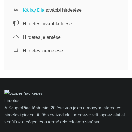
Kállay Dia
további hirdetései
Hirdetés továbbküldése
Hirdetés jelentése
Hirdetés kiemelése
A SzuperPiac több mint 20 éve van jelen a magyar internetes
hirdetési piacon. A több évtized alatt megszerzett tapasztalattal
segítünk a céged és a termékeid reklámozásában.