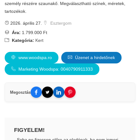
személy részére szaunakő. Megválasztható színek, méretek,
tartozékok.
2026. április 27.
Esztergom
Ára:
1.799.000 Ft
Kategória:
Kert
www.woodspa.ro
Üzenet a hirdetőnek
Marketing Woodspa: 0040790911333
Megosztás
FIGYELEM!
- Soha ne fizessen előre az eladónak, ha nem ismeri.