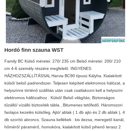
Hordó finn szauna WST
Family BC Külső méretei: 270/ 235 cm Belső méretei: 200/ 210
cm 4-6 személy részére megfelelő. INGYENES
HÁZHOZSZÁLLÍTÁSSAL Harvia BC90 típusú Kályha. Kialakított
külső/ belső padrendszer. Teljesen kiépített elektromos hálózat, a
helyszínre történő szállítás után csak csatlakozni kell a helyszíni
elektromos hállózathoz . Külső/ Belső világítás, Biztonságos
tűzálló/ vízálló biztosíték tábla , Bitumenes tetőfedő. Háromszori
faolajos kezelés külsőleg. Ajtó/ ablak ( 1 db ajto és 2 db ablak ), 4
db szorító abroncs. Szauna kellékek : kis dezsa, meregető kanál,
hőmérő/ páramérő, homokóra, kialakított külső pihenő terasz 2