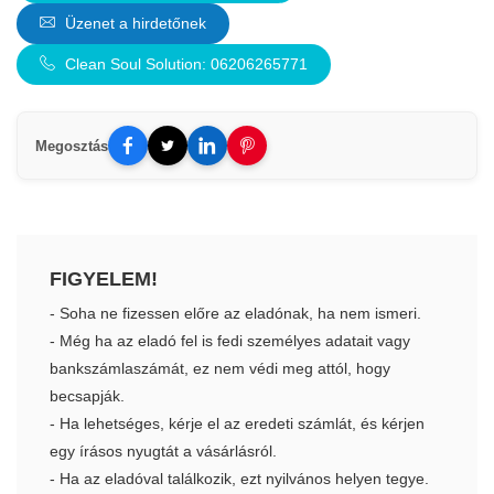
Üzenet a hirdetőnek
Clean Soul Solution: 06206265771
Megosztás
FIGYELEM!
- Soha ne fizessen előre az eladónak, ha nem ismeri.
- Még ha az eladó fel is fedi személyes adatait vagy
bankszámlaszámát, ez nem védi meg attól, hogy
becsapják.
- Ha lehetséges, kérje el az eredeti számlát, és kérjen
egy írásos nyugtát a vásárlásról.
- Ha az eladóval találkozik, ezt nyilvános helyen tegye.