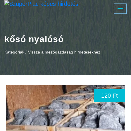
kősó nyalósó
Kategóriák /
Vissza a mezőgazdaság hirdetésekhez
120 Ft