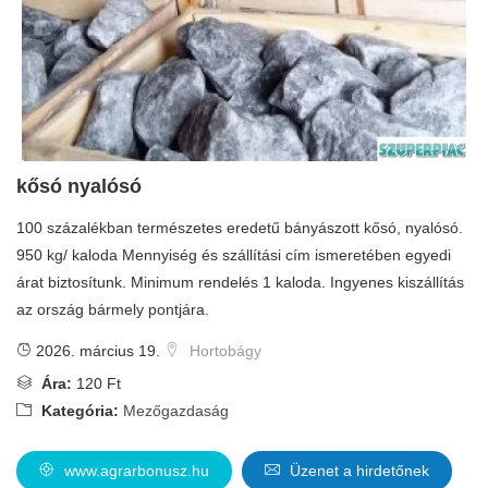
kősó nyalósó
100 százalékban természetes eredetű bányászott kősó, nyalósó.
950 kg/ kaloda Mennyiség és szállítási cím ismeretében egyedi
árat biztosítunk. Minimum rendelés 1 kaloda. Ingyenes kiszállítás
az ország bármely pontjára.
2026. március 19.
Hortobágy
Ára:
120 Ft
Kategória:
Mezőgazdaság
www.agrarbonusz.hu
Üzenet a hirdetőnek