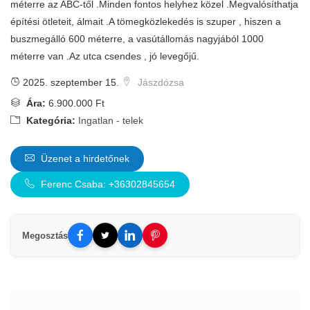
méterre az ABC-től .Minden fontos helyhez közel .Megvalósíthatja
építési ötleteit, álmait .A tömegközlekedés is szuper , hiszen a
buszmegálló 600 méterre, a vasútállomás nagyjából 1000
méterre van .Az utca csendes , jó levegőjű.
2025. szeptember 15.
Jászdózsa
Ára:
6.900.000 Ft
Kategória:
Ingatlan - telek
Üzenet a hirdetőnek
Ferenc Csaba: +36302845654
Megosztás