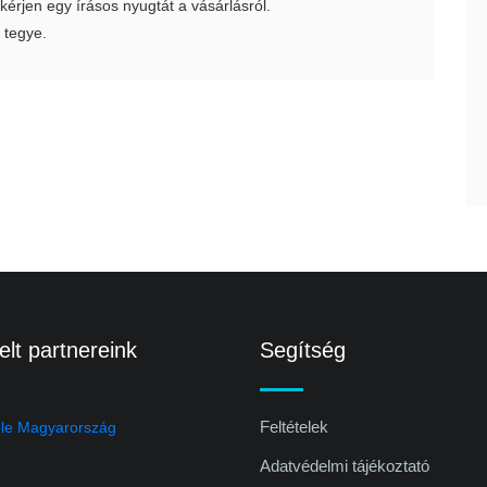
 kérjen egy írásos nyugtát a vásárlásról.
 tegye.
lt partnereink
Segítség
Feltételek
Adatvédelmi tájékoztató