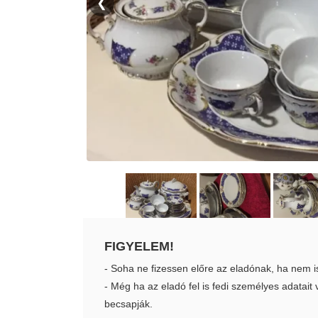
❮
FIGYELEM!
- Soha ne fizessen előre az eladónak, ha nem i
- Még ha az eladó fel is fedi személyes adatai
becsapják.