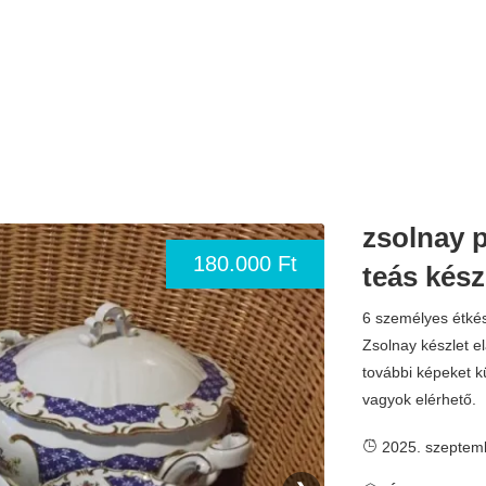
zsolnay p
180.000 Ft
teás kész
6 személyes étké
Zsolnay készlet e
további képeket k
vagyok elérhető.
2025. szeptem