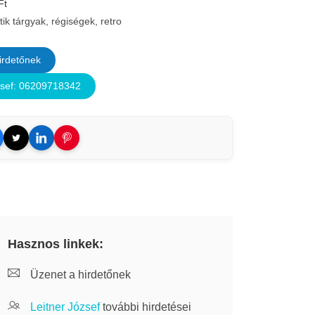
Ft
tik tárgyak, régiségek, retro
irdetőnek
zsef: 06209718342
Hasznos linkek:
Üzenet a hirdetőnek
Leitner József
további hirdetései