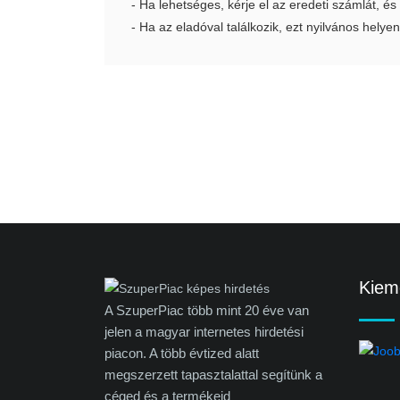
- Ha lehetséges, kérje el az eredeti számlát, és
- Ha az eladóval találkozik, ezt nyilvános helyen
Kieme
A SzuperPiac több mint 20 éve van
jelen a magyar internetes hirdetési
piacon. A több évtized alatt
megszerzett tapasztalattal segítünk a
céged és a termékeid