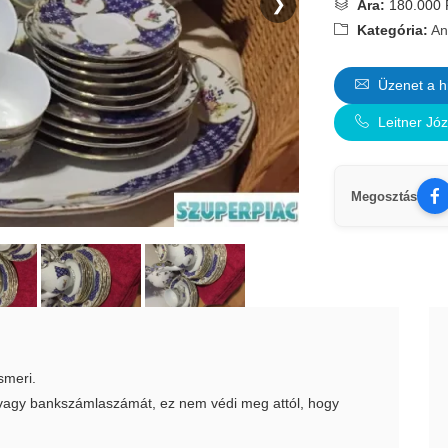
❯
Ára:
180.000 
Kategória:
An
Üzenet a h
Leitner Jó
Megosztás
smeri.
t vagy bankszámlaszámát, ez nem védi meg attól, hogy