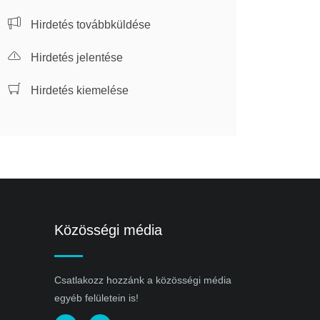
Hirdetés továbbküldése
Hirdetés jelentése
Hirdetés kiemelése
Közösségi média
Csatlakozz hozzánk a közösségi média
egyéb felületein is!