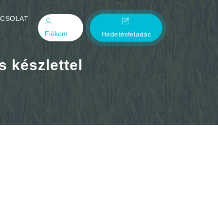
PCSOLAT
Fiókom
Hirdetésfeladás
s készlettel