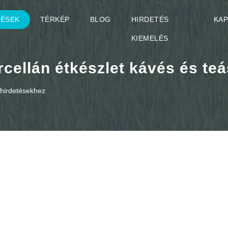
TÉSEK
TÉRKÉP
BLOG
HIRDETÉS
KA
KIEMELÉS
cellán étkészlet kávés és teá
o hirdetésekhez