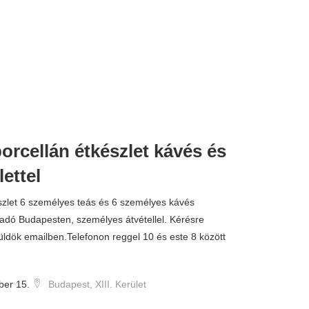
orcellán étkészlet kávés és
180.000 
lettel
szlet 6 személyes teás és 6 személyes kávés
ladó Budapesten, személyes átvétellel. Kérésre
üldök emailben.Telefonon reggel 10 és este 8 között
ber 15.
Budapest, XIII. Kerület