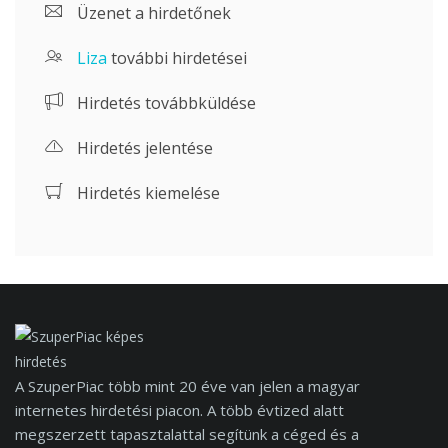
Üzenet a hirdetőnek
Liza
további hirdetései
Hirdetés továbbküldése
Hirdetés jelentése
Hirdetés kiemelése
A SzuperPiac több mint 20 éve van jelen a magyar
internetes hirdetési piacon. A több évtized alatt
megszerzett tapasztalattal segítünk a céged és a