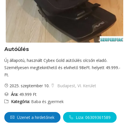
Autóülés
Új állapotú, használt Cybex Gold aütóülés olcsőn eladó.
Személyesen megtekinthető és elvihető 98eFt. helyett 49.999.-
Ft.
2025. szeptember 10.
Budapest, VI. Kerület
Ára:
49.999 Ft
Kategória:
Baba és gyermek
Üzenet a hirdetőnek
Liza: 06309361589