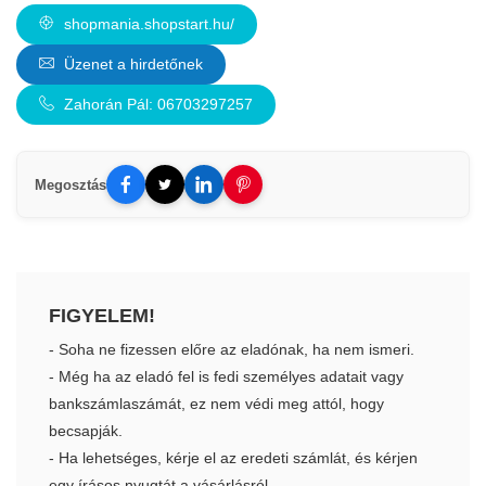
shopmania.shopstart.hu/
Üzenet a hirdetőnek
Zahorán Pál: 06703297257
Megosztás
FIGYELEM!
- Soha ne fizessen előre az eladónak, ha nem ismeri.
- Még ha az eladó fel is fedi személyes adatait vagy
bankszámlaszámát, ez nem védi meg attól, hogy
becsapják.
- Ha lehetséges, kérje el az eredeti számlát, és kérjen
egy írásos nyugtát a vásárlásról.