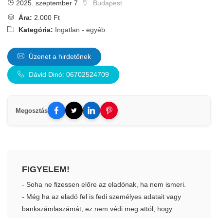
2025. szeptember 7.
Budapest
Ára:
2.000 Ft
Kategória:
Ingatlan - egyéb
Üzenet a hirdetőnek
Dávid Dinó: 06702524709
Megosztás
FIGYELEM!
- Soha ne fizessen előre az eladónak, ha nem ismeri.
- Még ha az eladó fel is fedi személyes adatait vagy
bankszámlaszámát, ez nem védi meg attól, hogy