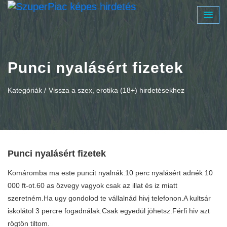
Punci nyalásért fizetek
Kategóriák /
Vissza a szex, erotika (18+) hirdetésekhez
Punci nyalásért fizetek
Komáromba ma este puncit nyalnák.10 perc nyalásért adnék 10
000 ft-ot.60 as özvegy vagyok csak az illat és iz miatt
szeretném.Ha ugy gondolod te vállalnád hivj telefonon.A kultsár
iskolátol 3 percre fogadnálak.Csak egyedül jöhetsz.Férfi hiv azt
rögtön tiltom.