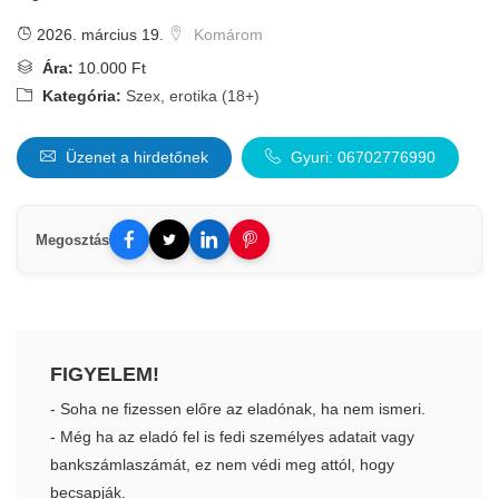
2026. március 19.
Komárom
Ára:
10.000 Ft
Kategória:
Szex, erotika (18+)
Üzenet a hirdetőnek
Gyuri: 06702776990
Megosztás
FIGYELEM!
- Soha ne fizessen előre az eladónak, ha nem ismeri.
- Még ha az eladó fel is fedi személyes adatait vagy
bankszámlaszámát, ez nem védi meg attól, hogy
becsapják.