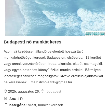
Budapesti nő munkát keres
Azonnali kezdéssel, állandó bejelentett hosszú távú
munkalehetőséget keresek Budapesten, elsősorban 13.kerület
vagy annak vonzáskőrében. Iroda takarítás, eladói, csomagolói,
vagy egyéb betanított könnyű fizikai munka érdekel. Bármilyen
lehetőséget szívesen meghallgatok, kivéve erotikus ajánlatokkal
ne keressenek. Email:
dimola730@gmail.hu
2025. augusztus 26.
Budapest
Ára:
1 Ft
Kategória:
Állást, munkát keresek