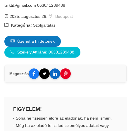
lzrkti@gmail.com
0630/ 1289488
2025. augusztus 26.
Budapest
Kategória:
Szolgáltatás
Üzenet a hirdetőnek
Székely Attiláné: 06301289488
Megosztás
FIGYELEM!
- Soha ne fizessen előre az eladónak, ha nem ismeri.
- Még ha az eladó fel is fedi személyes adatait vagy