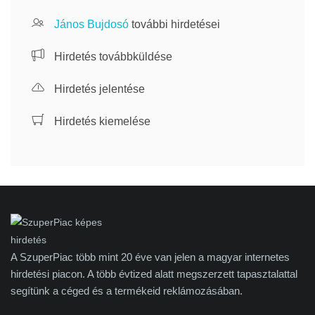
János Bujdosó
további hirdetései
Hirdetés továbbküldése
Hirdetés jelentése
Hirdetés kiemelése
A SzuperPiac több mint 20 éve van jelen a magyar internetes
hirdetési piacon. A több évtized alatt megszerzett tapasztalattal
segítünk a céged és a termékeid reklámozásában.