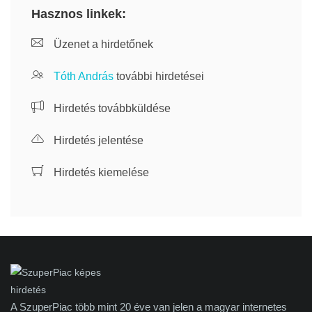
Hasznos linkek:
Üzenet a hirdetőnek
Tóth András
további hirdetései
Hirdetés továbbküldése
Hirdetés jelentése
Hirdetés kiemelése
A SzuperPiac több mint 20 éve van jelen a magyar internetes