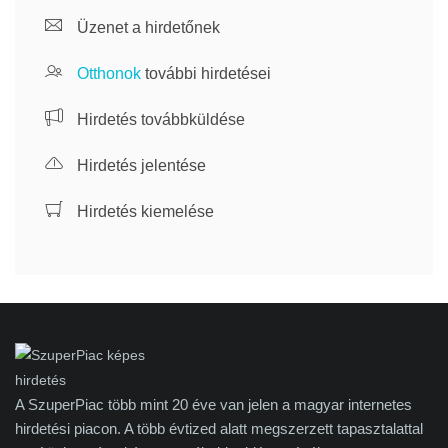
Üzenet a hirdetőnek
Otthonok
további hirdetései
Hirdetés továbbküldése
Hirdetés jelentése
Hirdetés kiemelése
A SzuperPiac több mint 20 éve van jelen a magyar internetes
hirdetési piacon. A több évtized alatt megszerzett tapasztalattal