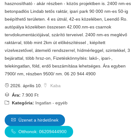
hasznosítható - akár részben - közös projektben is. 2400 nm-es
betonpadlós Lindab tetős raktár, ipari park 90 000 nm-es 50-ig
beépíthető területen. 4 es útnál, 42-es közelében, Leendő Ro.
autópálya közelében összesen 42.000.nm-es csarnok
tervdokumentációjával, szárító terveivel. 2400 nm-es meglévő
raktárral, több mint 2km út előkészítéssel , kiépített
vízelvezetővel, átemelő rendszerrel, hídmérleggel, szintekkel, 3
bejárattal, több hrsz-on, Fizetéskönnyítés: lakó-, ipari-,
telekingatlan, föld, erdő beszámítása lehetséges. Ára egyben
7900/ nm, részben 9500/ nm. 06 20 944 4900
2026. április 10.
Kaba
Ára:
7.900 Ft
Kategória:
Ingatlan - egyéb
Üzenet a hirdetőnek
Otthonok: 06209444900