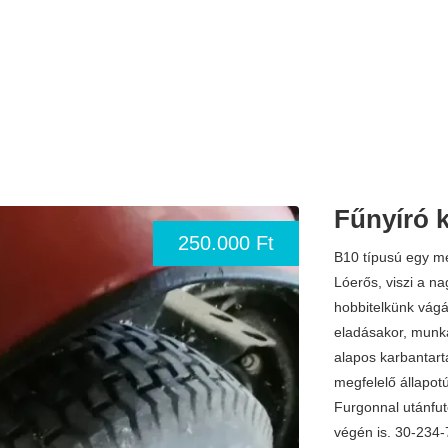
Fűnyíró k
250.000 Ft
B10 típusú egy mét
Lóerős, viszi a n
hobbitelkünk vágá
eladásakor, munka 
alapos karbantartá
megfelelő állapotú
Furgonnal utánfut
végén is. 30-234