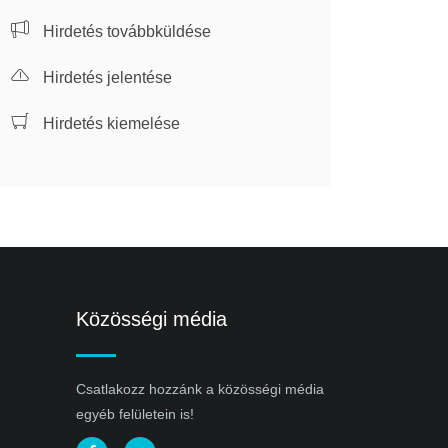
Hirdetés továbbküldése
Hirdetés jelentése
Hirdetés kiemelése
Közösségi média
Csatlakozz hozzánk a közösségi média
egyéb felületein is!