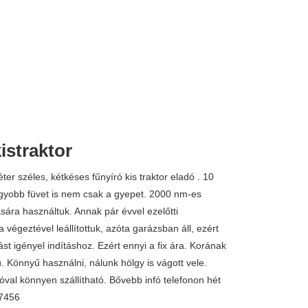
istraktor
er széles, kétkéses fűnyíró kis traktor eladó . 10
agyobb füvet is nem csak a gyepet. 2000 nm-es
sára használtuk. Annak pár évvel ezelőtti
végeztével leállítottuk, azóta garázsban áll, ezért
st igényel indításhoz. Ezért ennyi a fix ára. Korának
. Könnyű használni, nálunk hölgy is vágott vele.
óval könnyen szállítható. Bővebb infó telefonon hét
-7456