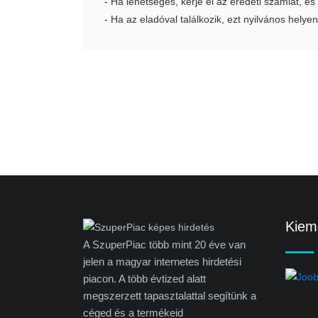
- Ha lehetséges, kérje el az eredeti számlát, és
- Ha az eladóval találkozik, ezt nyilvános helyen
Kieme
A SzuperPiac több mint 20 éve van
jelen a magyar internetes hirdetési
piacon. A több évtized alatt
megszerzett tapasztalattal segítünk a
céged és a termékeid