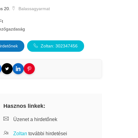
s 20.
Balassagyarmat
Ft
ezőgazdaság
irdetőnek
Zoltan: 302347456
Hasznos linkek:
Üzenet a hirdetőnek
Zoltan
további hirdetései