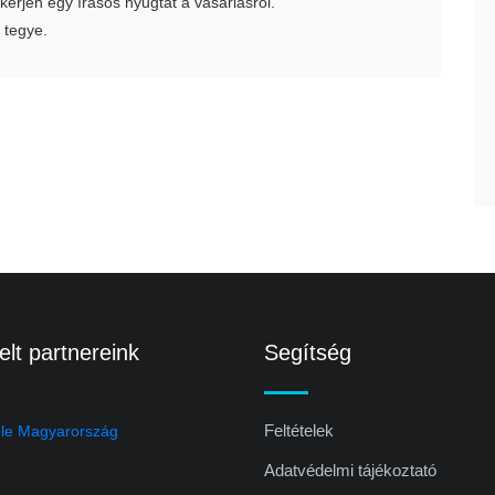
 kérjen egy írásos nyugtát a vásárlásról.
 tegye.
lt partnereink
Segítség
Feltételek
Adatvédelmi tájékoztató