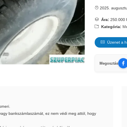
2025. augusztu
Ára:
250.000 
Kategória:
M
Üzenet a h
Megosztás
smeri.
t vagy bankszámlaszámát, ez nem védi meg attól, hogy