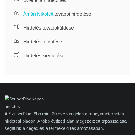
Üzenet a hirdetőnek
Ámán Nikolett
további hirdetései
Hirdetés továbbküldése
Hirdetés jelentése
Hirdetés kiemelése
A SzuperPiac több mint 20 éve van jelen a magyar internetes
hirdetési piacon. A több évtized alatt megszerzett tapasztalattal
segítünk a céged és a termékeid reklámozásában.