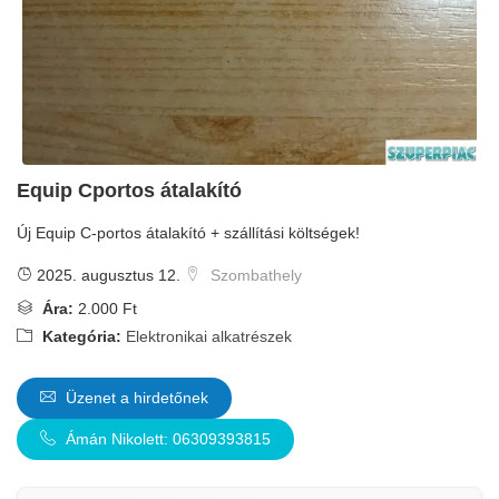
Equip Cportos átalakító
Új Equip C-portos átalakító + szállítási költségek!
2025. augusztus 12.
Szombathely
Ára:
2.000 Ft
Kategória:
Elektronikai alkatrészek
Üzenet a hirdetőnek
Ámán Nikolett: 06309393815