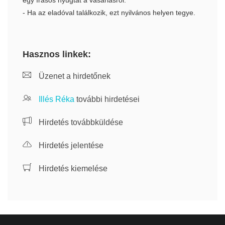
egy írásos nyugtát a vásárlásról.
- Ha az eladóval találkozik, ezt nyilvános helyen tegye.
Hasznos linkek:
Üzenet a hirdetőnek
Illés Réka
további hirdetései
Hirdetés továbbküldése
Hirdetés jelentése
Hirdetés kiemelése